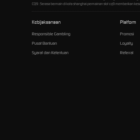
CQ9 : Serasa bermain di kota shanghai permainan slot cq9 memberikan kesa
Kebijaksanaan
Platform
Responsible Gambling
Promosi
Pusat Bantuan
Loyalty
Syarat dan Ketentuan
Referral