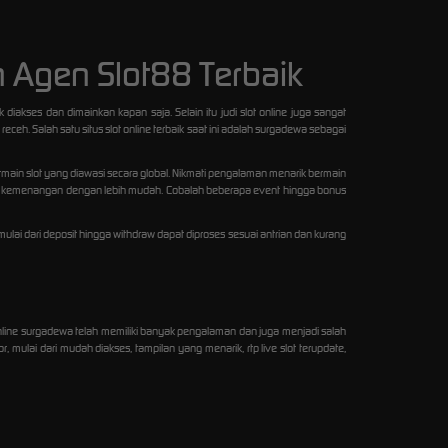
n Agen Slot88 Terbaik
k diakses dan dimainkan kapan saja. Selain itu judi slot online juga sangat
. Salah satu situs slot online terbaik saat ini adalah surgadewa sebagai
rmain slot yang diawasi secara global. Nikmati pengalaman menarik bermain
atkan kemenangan dengan lebih mudah. Cobalah beberapa event hingga bonus
ai dari deposit hingga withdraw dapat diproses sesuai antrian dan kurang
i online surgadewa telah memiliki banyak pengalaman dan juga menjadi salah
mulai dari mudah diakses, tampilan yang menarik, rtp live slot terupdate,