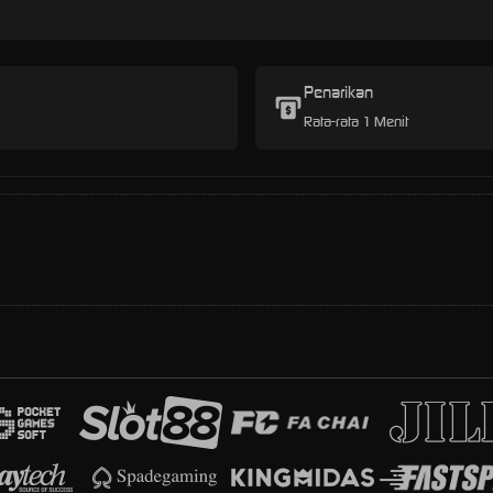
Penarikan
Rata-rata 1 Menit