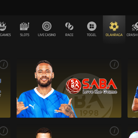
 GAMES
SLOTS
LIVE CASINO
RACE
TOGEL
OLAHRAGA
CRASH
i
i
i
i