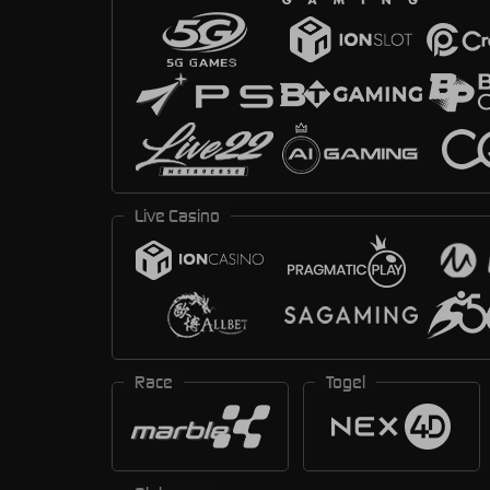
Live Casino
Race
Togel