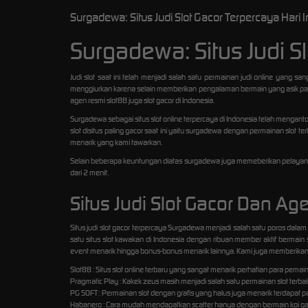
Surgadewa: Situs Judi Slot Gacor Terpercaya Hari 
Surgadewa: Situs Judi S
Judi slot saat ini telah menjadi salah satu permainan judi online yang san
menggiurkan karena selain memberikan pengalaman bermain yang asik para 
agen resmi slot88 juga slot gacor di Indonesia.
Surgadewa sebagai situs slot online terpercaya di Indonesia telah mengan
slot disitus paling gacor saat ini yaitu surgadewa dengan permainan slo
menarik yang kami tawarkan.
Selain beberapa keuntungan diatas surgadewa juga memeberikan pelayanan 
dari 2 menit.
Situs Judi Slot Gacor Dan Ag
Situs judi slot gacor terpercaya Surgadewa menjadi salah satu poros dalam
satu situs slot kawakan di Indonesia dengan ribuan member aktif bermain 
event menarik hingga bonus-bonus menarik lainnya. Kami juga memberikan be
Slot88 : Situs slot online terbaru yang sangat menarik perhatian para pem
Pragmatic Play : Kakek zeus masih menjadi salah satu permainan slot terbai
PG SOFT : Permainan slot dengan grafis yang halus juga menarik terdapat 
Habanero : Cara mudah mendapatkan scatter hanya dengan bermain koi ga