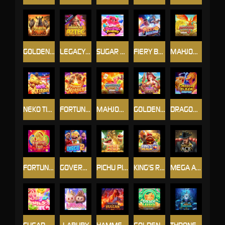
GOLDEN RHINO
LEGACY OF AZTEC
SUGAR FRENZY
FIERY BOXING
MAHJONG WAYS 3+
NEKO TITAN
FORTUNE HORSES
MAHJONG WAYS 3
GOLDEN ISLAND
DRAGON TIGER SHOWDOWN
FORTUNE TRIO
GOVERNMENT DISCO 2
PICHU PICHU
KING'S REALM
MEGA ACE