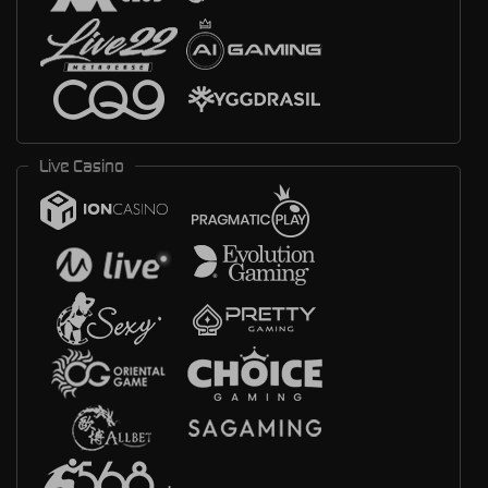
Live Casino