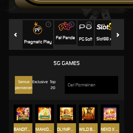
i
i
i
i
i
Facha
Fat Panda
Slot88 x PP
PG Soft
Pragmatic Play
5G GAMES
Semua
Exclusive
Top
permainan
20
BANDITO RETURNS
MAHJONG 5 DRAGONS
OLYMPUS APOLLO
WILD BOUNTY
NEKO X NEKO