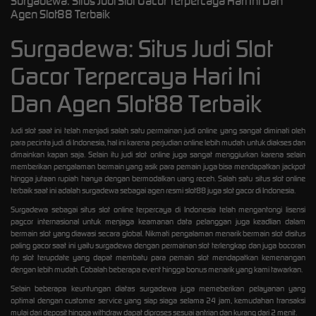
Surgadewa: Situs Judi Slot Gacor Terpercaya Hari Ini Dan
Agen Slot88 Terbaik
Surgadewa: Situs Judi Slot
Gacor Terpercaya Hari Ini
Dan Agen Slot88 Terbaik
Judi slot saat ini telah menjadi salah satu permainan judi online yang sangat diminati oleh
para pecinta judi di Indonesia, hal ini karena perjudian online lebih mudah untuk diakses dan
dimainkan kapan saja. Selain itu judi slot online juga sangat menggiurkan karena selain
memberikan pengalaman bermain yang asik para pemain juga bisa mendapatkan jackpot
hingga jutaan rupiah hanya dengan bermodalkan uang receh. Salah satu situs slot online
terbaik saat ini adalah surgadewa sebagai agen resmi slot88 juga slot gacor di Indonesia.
Surgadewa sebagai situs slot online terpercaya di Indonesia telah mengantongi lisensi
pagcor internasional untuk menjaga keamanan data pelanggan juga keadlian dalam
bermain slot yang diawasi secara global. Nikmati pengalaman menarik bermain slot disitus
paling gacor saat ini yaitu surgadewa dengan permainan slot terlengkap dan juga bocoran
rtp slot terupdate yang dapat membatu para pemain slot mendapatkan kemenangan
dengan lebih mudah. Cobalah beberapa event hingga bonus menarik yang kami tawarkan.
Selain beberapa keuntungan diatas surgadewa juga memeberikan pelayanan yang
optimal dengan customer service yang siap siaga selama 24 jam, kemudahan transaksi
mulai dari deposit hingga withdraw dapat diproses sesuai antrian dan kurang dari 2 menit.