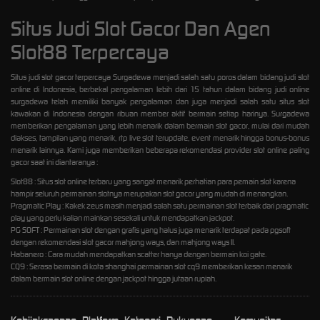
Situs Judi Slot Gacor Dan Agen
Slot88 Terpercaya
Situs judi slot gacor terpercaya Surgadewa menjadi salah satu poros dalam bidang judi slot
online di Indonesia, berbekal pengalaman lebih dari 15 tahun dalam bidang judi online
surgadewa telah memiliki banyak pengalaman dan juga menjadi salah satu situs slot
kawakan di Indonesia dengan ribuan member aktif bermain setiap harinya. Surgadewa
memberikan pengalaman yang lebih menarik dalam bermain slot gacor, mulai dari mudah
diakses, tampilan yang menarik, rtp live slot terupdate, event menarik hingga bonus-bonus
menarik lainnya. Kami juga memberikan beberapa rekomendasi provider slot online paling
gacor saat ini diantaranya :
Slot88 : Situs slot online terbaru yang sangat menarik perhatian para pemain slot karena
hampir seluruh permainan slotnya merupakan slot gacor yang mudah di menangkan.
Pragmatic Play : Kakek zeus masih menjadi salah satu permainan slot terbaik dari pragmatic
play yang perlu kalian mainkan sesekali untuk mendapatkan jackpot.
PG SOFT : Permainan slot dengan grafis yang halus juga menarik terdapat pada pgsoft
dengan rekomendasi slot gacor mahjong ways, dan mahjong ways II.
Habanero : Cara mudah mendapatkan scatter hanya dengan bermain koi gate.
CQ9 : Serasa bermain di kota shanghai permainan slot cq9 memberikan kesan menarik
dalam bermain slot online dengan jackpot hingga jutaan rupiah.