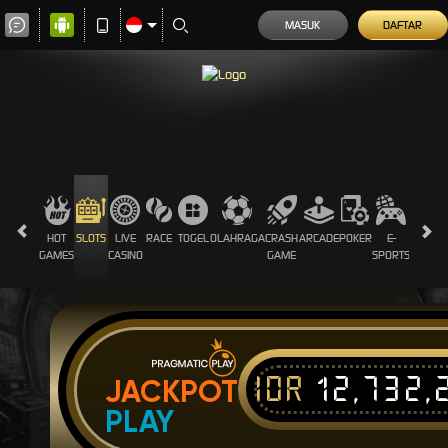
MASUK
DAFTAR
HOT
SLOTS
LIVE
RACE
TOGEL
OLAHRAGA
CRASH
ARCADE
POKER
E-
SABUN
GAMES
CASINO
GAME
SPORTS
AYAM
IDR
12,732,
JACKPOT
PLAY