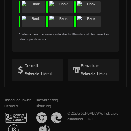
* Selama bank maintenance dan bank offline deposit dan penarikan
tidak dapat diproses
Deposit
Penarikan
Rata-rata 1 Menit
Rata-rata 1 Menit
Tanggung Jawab
Browser Yang
Bermain
Didukung
©2026 SURGADEWA. Hak cipta
dilindungi | 18+