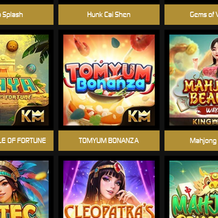
 Splash
Hunk Cai Shen
Gems of 
E OF FORTUNE
TOMYUM BONANZA
Mahjong