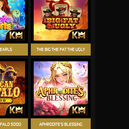
PEARLS
THE BIG THE FAT THE UGLY
FFALO 5000
APHRODITE’S BLESSING