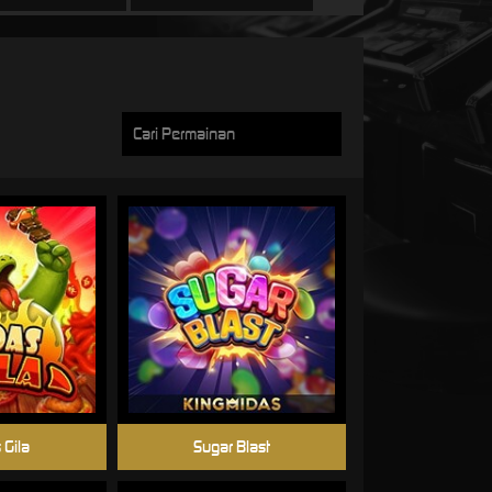
IDR
480,800.00
Pinata Wins
 Gila
Sugar Blast