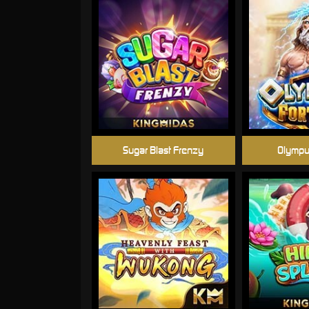
Sugar Blast Frenzy
Olympu