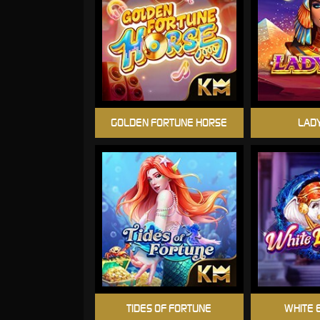
GOLDEN FORTUNE HORSE
LADY
TIDES OF FORTUNE
WHITE 