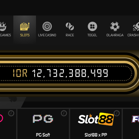
 GAMES
SLOTS
LIVE CASINO
RACE
TOGEL
OLAHRAGA
CRASH
IDR
12,732,388,499
i
i
i
a
PG Soft
Slot88 x PP