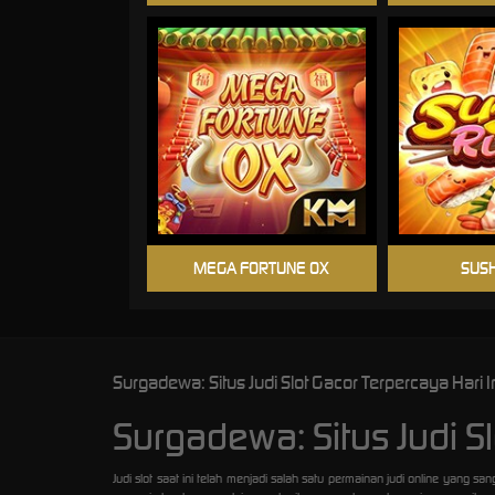
MEGA FORTUNE OX
SUSH
Surgadewa: Situs Judi Slot Gacor Terpercaya Hari 
Surgadewa: Situs Judi S
Judi slot saat ini telah menjadi salah satu permainan judi online yang san