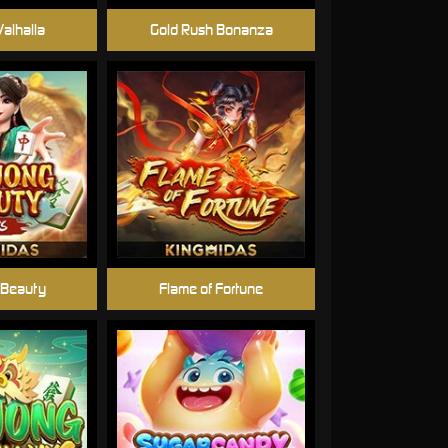
Valhalla
Gold Rush Bonanza
 Beauty
Flame of Fortune