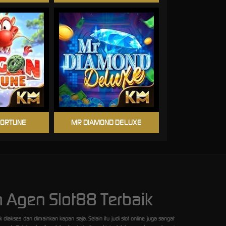
FORTUNE
MR DIAMOND DELUXE
n Agen Slot88 Terbaik
k diakses dan dimainkan kapan saja. Selain itu judi slot online juga sangat