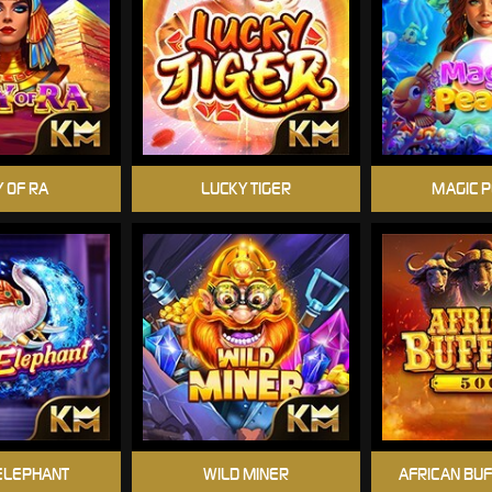
 OF RA
LUCKY TIGER
MAGIC 
ELEPHANT
WILD MINER
AFRICAN BU