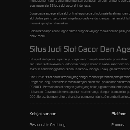
menggiurkan karena selain memberikan pengalaman bermain yang asik para 
agen resmi slot88 juga slot gacor di Indonesia.
Surgadewa sebagai situs slot online terpercaya di Indonesia telah mengan
slot disitus paling gacor saat ini yaitu surgadewa dengan permainan slo
menarik yang kami tawarkan.
Selain beberapa keuntungan diatas surgadewa juga memeberikan pelayanan 
dari 2 menit.
Situs Judi Slot Gacor Dan Ag
Situs judi slot gacor terpercaya Surgadewa menjadi salah satu poros dalam
satu situs slot kawakan di Indonesia dengan ribuan member aktif bermain 
event menarik hingga bonus-bonus menarik lainnya. Kami juga memberikan be
Slot88 : Situs slot online terbaru yang sangat menarik perhatian para pem
Pragmatic Play : Kakek zeus masih menjadi salah satu permainan slot terbai
PG SOFT : Permainan slot dengan grafis yang halus juga menarik terdapat 
Habanero : Cara mudah mendapatkan scatter hanya dengan bermain koi ga
CQ9 : Serasa bermain di kota shanghai permainan slot cq9 memberikan kesa
Kebijaksanaan
Platform
Responsible Gambling
Promosi