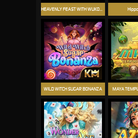
HEAVENLY FEAST WITH WUKONG
Hippo
WILD WITCH SUGAR BONANZA
MAYA TEMPL