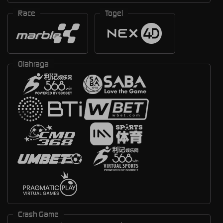
Race
Togel
Olahraga
Crash Game