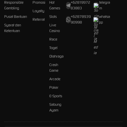
Responsible
Promosi
Hot
+62819972
telegra
Gambling
Games
83883
m
Loyalty
Pusat Bantuan
Slots
+62878939
whatsa
Referral
90998
pp
Syarat dan
Live
Ketentuan
Casino
Race
Togel
Olahraga
Crash
Game
Arcade
Poker
E-Sports
Sabung
Ayam