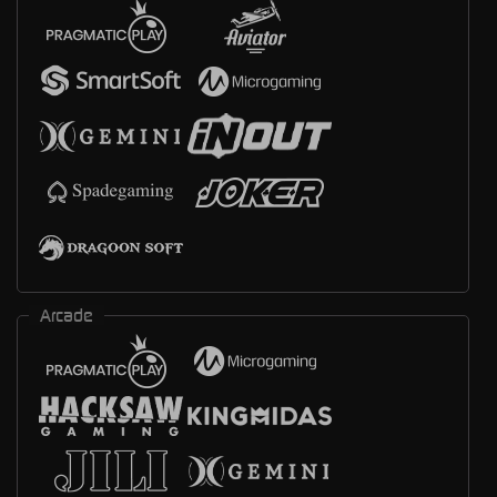
Arcade