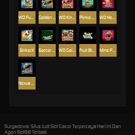
WD FuWa Fishing
Golden Tyrant Fishing
WD King Kong Fishing
Plinko Pop
WD Nezha Fishing Legend
StrikerX
Soccer Striker
WD Gold Blast Fishing
Fruit Blast
Mine Pop
Nexus Golden Tyrant
Surgadewa: Situs Judi Slot Gacor Terpercaya Hari Ini Dan
Agen Slot88 Terbaik