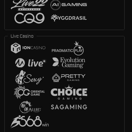
Live Casino