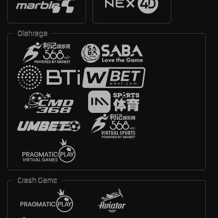
Olahraga
Crash Game