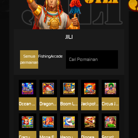
JILI
Semua
Fishing
Arcade
permainan
Ocean King Jackpot
Dragon Fortune
Boom Legend
Jackpot Fishing 2
Circus Jackpot
Crazy Hunter
Mega Fishing
Happy Fishing
Dinosaur Tycoon II
Secret Treasure