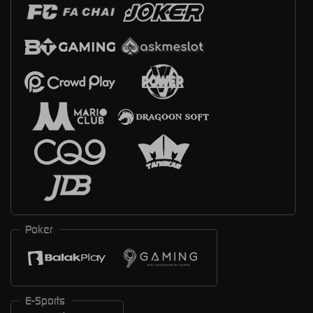
Poker
E-Sports