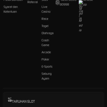
Referral
90998
pp
Syarat dan
Live
Ketentuan
Casino
Race
Togel
Olahraga
Crash
Game
Arcade
Poker
E-Sports
Sabung
Ayam
TARUHAN SLOT