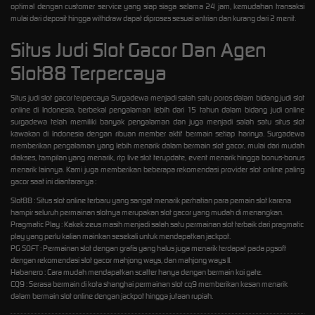
optimal dengan customer service yang siap siaga selama 24 jam, kemudahan transaksi
mulai dari deposit hingga withdraw dapat diproses sesuai antrian dan kurang dari 2 menit.
Situs Judi Slot Gacor Dan Agen
Slot88 Terpercaya
Situs judi slot gacor terpercaya Surgadewa menjadi salah satu poros dalam bidang judi slot
online di Indonesia, berbekal pengalaman lebih dari 15 tahun dalam bidang judi online
surgadewa telah memiliki banyak pengalaman dan juga menjadi salah satu situs slot
kawakan di Indonesia dengan ribuan member aktif bermain setiap harinya. Surgadewa
memberikan pengalaman yang lebih menarik dalam bermain slot gacor, mulai dari mudah
diakses, tampilan yang menarik, rtp live slot terupdate, event menarik hingga bonus-bonus
menarik lainnya. Kami juga memberikan beberapa rekomendasi provider slot online paling
gacor saat ini diantaranya :
Slot88 : Situs slot online terbaru yang sangat menarik perhatian para pemain slot karena
hampir seluruh permainan slotnya merupakan slot gacor yang mudah di menangkan.
Pragmatic Play : Kakek zeus masih menjadi salah satu permainan slot terbaik dari pragmatic
play yang perlu kalian mainkan sesekali untuk mendapatkan jackpot.
PG SOFT : Permainan slot dengan grafis yang halus juga menarik terdapat pada pgsoft
dengan rekomendasi slot gacor mahjong ways, dan mahjong ways II.
Habanero : Cara mudah mendapatkan scatter hanya dengan bermain koi gate.
CQ9 : Serasa bermain di kota shanghai permainan slot cq9 memberikan kesan menarik
dalam bermain slot online dengan jackpot hingga jutaan rupiah.