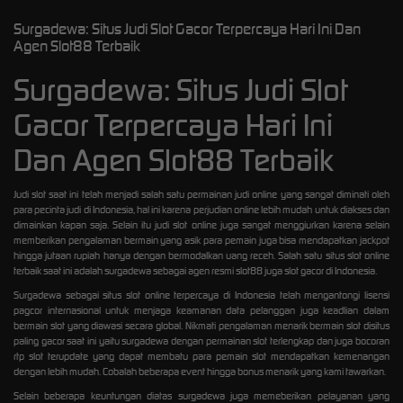
Surgadewa: Situs Judi Slot Gacor Terpercaya Hari Ini Dan
Agen Slot88 Terbaik
Surgadewa: Situs Judi Slot
Gacor Terpercaya Hari Ini
Dan Agen Slot88 Terbaik
Judi slot saat ini telah menjadi salah satu permainan judi online yang sangat diminati oleh
para pecinta judi di Indonesia, hal ini karena perjudian online lebih mudah untuk diakses dan
dimainkan kapan saja. Selain itu judi slot online juga sangat menggiurkan karena selain
memberikan pengalaman bermain yang asik para pemain juga bisa mendapatkan jackpot
hingga jutaan rupiah hanya dengan bermodalkan uang receh. Salah satu situs slot online
terbaik saat ini adalah surgadewa sebagai agen resmi slot88 juga slot gacor di Indonesia.
Surgadewa sebagai situs slot online terpercaya di Indonesia telah mengantongi lisensi
pagcor internasional untuk menjaga keamanan data pelanggan juga keadlian dalam
bermain slot yang diawasi secara global. Nikmati pengalaman menarik bermain slot disitus
paling gacor saat ini yaitu surgadewa dengan permainan slot terlengkap dan juga bocoran
rtp slot terupdate yang dapat membatu para pemain slot mendapatkan kemenangan
dengan lebih mudah. Cobalah beberapa event hingga bonus menarik yang kami tawarkan.
Selain beberapa keuntungan diatas surgadewa juga memeberikan pelayanan yang