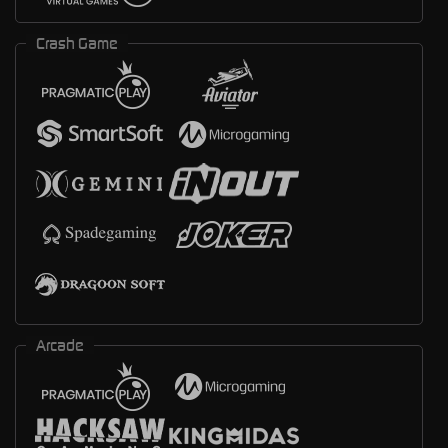
Crash Game
Arcade