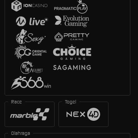
Race
Togel
Olahraga