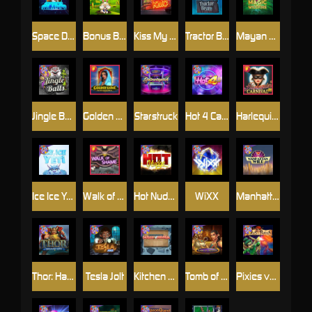
Space Donkey
Bonus Bunnies
Kiss My Chainsaw
Tractor Beam
Mayan Magic Wildfire
Jingle Balls
Golden Genie And The Walking Wilds
Starstruck
Hot 4 Cash
Harlequin Carnival
Ice Ice Yeti
Walk of Shame
Hot Nudge
WiXX
Manhattan Goes Wild
Thor: Hammer Time
Tesla Jolt
Kitchen Drama: Sushi Mania
Tomb of Nefertiti
Pixies vs Pirates