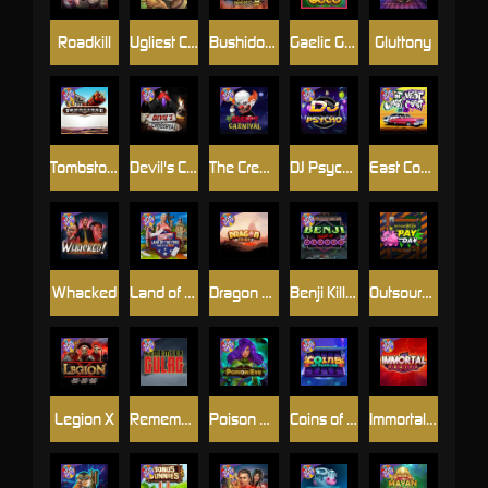
Roadkill
Ugliest Catch
Bushido Way xNudge
Gaelic Gold
Gluttony
Tombstone
Devil's Crossroad
The Creepy Carnival
DJ Psycho
East Coast Vs West Coast
Whacked
Land of the Free
Dragon Tribe
Benji Killed in Vegas
Outsourced: Payday
Legion X
Remember Gulag
Poison Eve
Coins of Fortune
Immortal Fruits