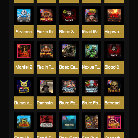
Seamen
Fire in the Hole 2
Blood & Shadow 2
Road Rage
Highway to Hell
Mental 2
Fire In The Hole xBomb
Dead Canary
Nexus The Crypt
Blood & Shadow
Outsourced
Tombstone RIP
Brute Force: Alien Onslaught
Brute Force
Beheaded