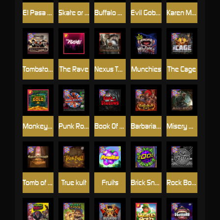
El Pasa Gunfight xNudge
Skate or Die
Buffalo Hunter
Evil Goblins xBomb
Karen Maneater
Tombstone No Mercy
The Rave
Nexus Tombstone RIP
Munchies
The Cage
Monkey's Gold xPays
Punk Rocker
Book Of Shadows
Barbarian Fury
Misery Mining
Tomb of Akhenaten
True kult
Fruits
Brick Snake 2000
Rock Bottom