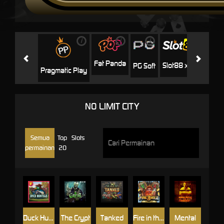
i
i
i
i
i
Facha
Fat Panda
Slot88 x PP
PG Soft
Pragmatic Play
NO LIMIT CITY
Semua
Top
Slots
permainan
20
Duck Hunters
The Crypt
Tanked
Fire in the Hole 3
Mental