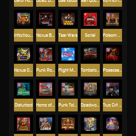
Gator Hunters
Dead, Dead, or Deader
Das xBoot
San Quentin 2: Death Row
Kenneth Must Die
Infectious 5 xWays
Nexus Blood & Shadow
Tsar Wars
Serial
Folsom Prison
Nexus Outsourced
Punk Rocker 2
Flight Mode
Tombstone Slaughter
Possessed
Disturbed
Home of the Brave
Punk Toilet
Deadwood R.I.P
True Grit Redemption