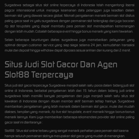
Surgadewa sebagai situs slot online terpercaya di Indonesia telah mengantongi lisensi
pagcor internasional untuk menjaga keamanan data pelanggan juga keadlian dalam
bermain slot yang diawasi secara global. Nikmati pengalaman menarik bermain slot disitus
paling gacor saat ini yaitu surgadewa dengan permainan slot terlengkap dan juga bocoran
rtp slot terupdate yang dapat membatu para pemain slot mendapatkan kemenangan
dengan lebih mudah. Cobalah beberapa event hingga bonus menarik yang kami tawarkan.
Selain beberapa keuntungan diatas surgadewa juga memeberikan pelayanan yang
optimal dengan customer service yang siap siaga selama 24 jam, kemudahan transaksi
mulai dari deposit hingga withdraw dapat diproses sesuai antrian dan kurang dari 2 menit.
Situs Judi Slot Gacor Dan Agen
Slot88 Terpercaya
Situs judi slot gacor terpercaya Surgadewa menjadi salah satu poros dalam bidang judi slot
online di Indonesia, berbekal pengalaman lebih dari 15 tahun dalam bidang judi online
surgadewa telah memiliki banyak pengalaman dan juga menjadi salah satu situs slot
kawakan di Indonesia dengan ribuan member aktif bermain setiap harinya. Surgadewa
memberikan pengalaman yang lebih menarik dalam bermain slot gacor, mulai dari mudah
diakses, tampilan yang menarik, rtp live slot terupdate, event menarik hingga bonus-bonus
menarik lainnya. Kami juga memberikan beberapa rekomendasi provider slot online paling
gacor saat ini diantaranya :
Slot88 : Situs slot online terbaru yang sangat menarik perhatian para pemain slot karena
hampir seluruh permainan slotnya merupakan slot gacor yang mudah di menangkan.