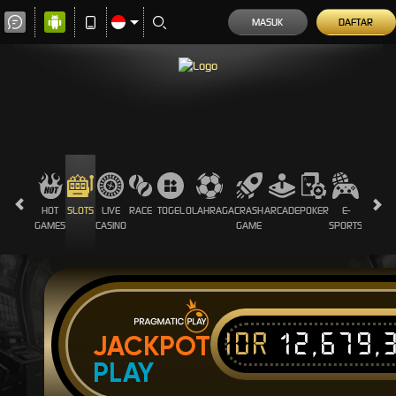
MASUK
DAFTAR
HOT
SLOTS
LIVE
RACE
TOGEL
OLAHRAGA
CRASH
ARCADE
POKER
E-
SABUN
GAMES
CASINO
GAME
SPORTS
AYAM
IDR
12,679,
JACKPOT
PLAY