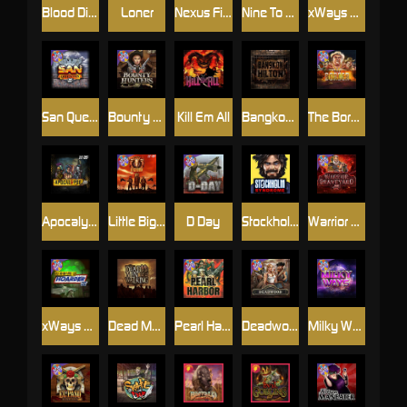
Blood Diamond
Loner
Nexus Fire In The Hole xBomb
Nine To Five
xWays Hoarder 2
San Quentin xWays
Bounty Hunters xNudge®
Kill Em All
Bangkok Hilton
The Border
Apocalypse Super xNudge
Little Bighorn
D Day
Stockholm Syndrome
Warrior Graveyard xNudge
xWays Hoarder xSplit
Dead Men Walking
Pearl Harbor
Deadwood xNudge
Milky Ways