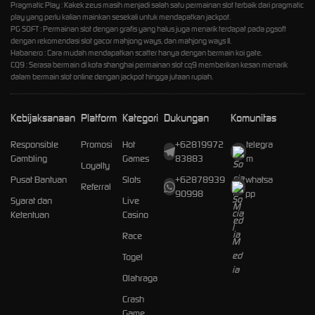
Pragmatic Play : Kakek zeus masih menjadi salah satu permainan slot terbaik dari pragmatic
play yang perlu kalian mainkan sesekali untuk mendapatkan jackpot.
PG SOFT : Permainan slot dengan grafis yang halus juga menarik terdapat pada pgsoft
dengan rekomendasi slot gacor mahjong ways, dan mahjong ways II.
Habanero : Cara mudah mendapatkan scatter hanya dengan bermain koi gate.
CQ9 : Serasa bermain di kota shanghai permainan slot cq9 memberikan kesan menarik
dalam bermain slot online dengan jackpot hingga jutaan rupiah.
Kebijaksanaan
Platform
Kategori
Dukungan
Komunitas
Responsible
Promosi
Hot
+62819972
telegra
Gambling
Games
83883
m
Loyalty
Pusat Bantuan
Slots
+62878939
whatsa
Referral
90998
pp
Syarat dan
Live
Ketentuan
Casino
Race
Togel
Olahraga
Crash
Game