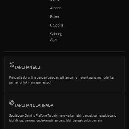
Arcade
Poker
E-Sports
Sabung
Ayam
TARUHAN SLOT
Penyedia slot online dengan beragam pilihan game menarik yang memudahkan
pemain untuk mencapai jackpot
TARUHAN OLAHRAGA
Sportsbook Gaming Platform Terbaik menawarkan lebih banyak game, odds yang
lebih tinggi, dan menyediakan pilihan yang lebih banyak untuk pemain.