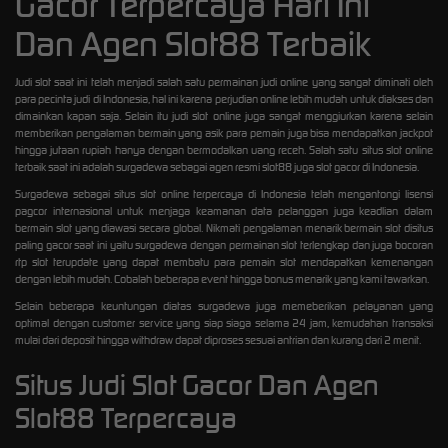
Gacor Terpercaya Hari Ini
Dan Agen Slot88 Terbaik
Judi slot saat ini telah menjadi salah satu permainan judi online yang sangat diminati oleh
para pecinta judi di Indonesia, hal ini karena perjudian online lebih mudah untuk diakses dan
dimainkan kapan saja. Selain itu judi slot online juga sangat menggiurkan karena selain
memberikan pengalaman bermain yang asik para pemain juga bisa mendapatkan jackpot
hingga jutaan rupiah hanya dengan bermodalkan uang receh. Salah satu situs slot online
terbaik saat ini adalah surgadewa sebagai agen resmi slot88 juga slot gacor di Indonesia.
Surgadewa sebagai situs slot online terpercaya di Indonesia telah mengantongi lisensi
pagcor internasional untuk menjaga keamanan data pelanggan juga keadlian dalam
bermain slot yang diawasi secara global. Nikmati pengalaman menarik bermain slot disitus
paling gacor saat ini yaitu surgadewa dengan permainan slot terlengkap dan juga bocoran
rtp slot terupdate yang dapat membatu para pemain slot mendapatkan kemenangan
dengan lebih mudah. Cobalah beberapa event hingga bonus menarik yang kami tawarkan.
Selain beberapa keuntungan diatas surgadewa juga memeberikan pelayanan yang
optimal dengan customer service yang siap siaga selama 24 jam, kemudahan transaksi
mulai dari deposit hingga withdraw dapat diproses sesuai antrian dan kurang dari 2 menit.
Situs Judi Slot Gacor Dan Agen
Slot88 Terpercaya