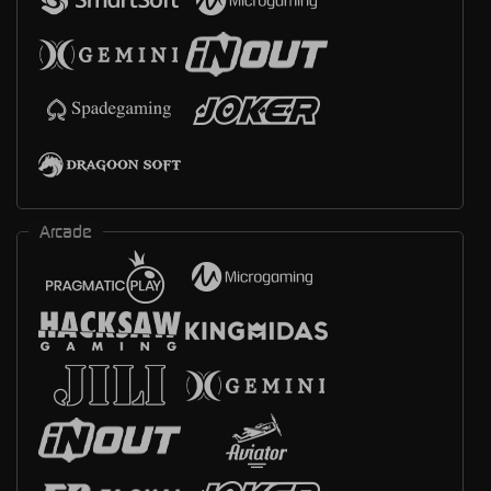
Arcade