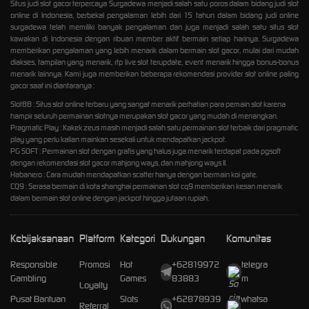
Situs judi slot gacor terpercaya Surgadewa menjadi salah satu poros dalam bidang judi slot
online di Indonesia, berbekal pengalaman lebih dari 15 tahun dalam bidang judi online
surgadewa telah memiliki banyak pengalaman dan juga menjadi salah satu situs slot
kawakan di Indonesia dengan ribuan member aktif bermain setiap harinya. Surgadewa
memberikan pengalaman yang lebih menarik dalam bermain slot gacor, mulai dari mudah
diakses, tampilan yang menarik, rtp live slot terupdate, event menarik hingga bonus-bonus
menarik lainnya. Kami juga memberikan beberapa rekomendasi provider slot online paling
gacor saat ini diantaranya :
Slot88 : Situs slot online terbaru yang sangat menarik perhatian para pemain slot karena
hampir seluruh permainan slotnya merupakan slot gacor yang mudah di menangkan.
Pragmatic Play : Kakek zeus masih menjadi salah satu permainan slot terbaik dari pragmatic
play yang perlu kalian mainkan sesekali untuk mendapatkan jackpot.
PG SOFT : Permainan slot dengan grafis yang halus juga menarik terdapat pada pgsoft
dengan rekomendasi slot gacor mahjong ways, dan mahjong ways II.
Habanero : Cara mudah mendapatkan scatter hanya dengan bermain koi gate.
CQ9 : Serasa bermain di kota shanghai permainan slot cq9 memberikan kesan menarik
dalam bermain slot online dengan jackpot hingga jutaan rupiah.
Kebijaksanaan
Platform
Kategori
Dukungan
Komunitas
Responsible
Promosi
Hot
+62819972
telegra
Gambling
Games
83883
m
Loyalty
Pusat Bantuan
Slots
+62878939
whatsa
Referral