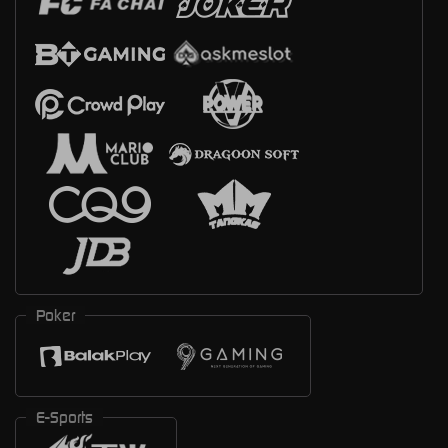
Poker
E-Sports