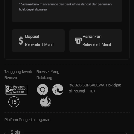
* Selama bank maintenance dan bank offline deposit dan penarikan
tidak dapat diproses
Deposit
Penarikan
Rata-rata 1 Menit
Rata-rata 1 Menit
Tanggung Jawab
Browser Yang
Bermain
Didukung
©2026 SURGADEWA. Hak cipta
dilindungi | 18+
Platform Penyedia Layanan
Slots