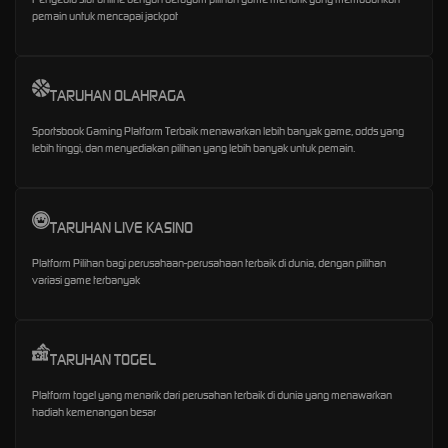
pemain untuk mencapai jackpot
TARUHAN OLAHRAGA
Sportsbook Gaming Platform Terbaik menawarkan lebih banyak game, odds yang
lebih tinggi, dan menyediakan pilihan yang lebih banyak untuk pemain.
TARUHAN LIVE KASINO
Platform Pilihan bagi perusahaan-perusahaan terbaik di dunia, dengan pilihan
variasi game terbanyak
TARUHAN TOGEL
Platform togel yang menarik dari perusahan terbaik di dunia yang menawarkan
hadiah kemenangan besar