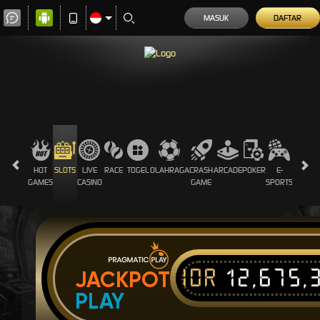
MASUK
DAFTAR
HOT
SLOTS
LIVE
RACE
TOGEL
OLAHRAGA
CRASH
ARCADE
POKER
E-
SABUN
GAMES
CASINO
GAME
SPORTS
AYAM
IDR
12,675,
JACKPOT
PLAY