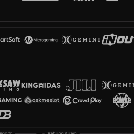
Sports
Sabung Ayam