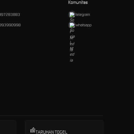
Komunitas
997283883
telegram
893990998
whatsapp
TARUHAN TOGEL