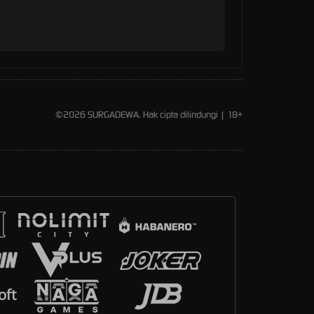
©2026 SURGADEWA. Hak cipta dilindungi | 18+