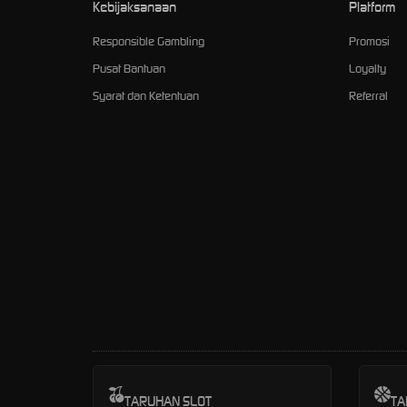
Kebijaksanaan
Platform
Responsible Gambling
Promosi
Pusat Bantuan
Loyalty
Syarat dan Ketentuan
Referral
TARUHAN SLOT
TA