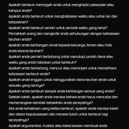
Apakah bertaruh mencegah anda untuk menghadiri pekerjaan atau
kampus anda?
Apakah anda bertaruh untuk menghabiskan waktu atau untuk lari dari
kebosanan?
Apakah anda bertaruh sendiri untuk periode waktu yang lama?
Pernahkah orang lain mengkritik anda sehubungan dengan kebiasaan
taruhan anda?
Apakah anda kehilangan minat kepada keluarga, teman atau hobi
anda karena taruhan?
Apakah anda pernah berbohong untuk menutupi jumlah dana atau
waktu yang anda habiskan untuk bertaruh?
Apakah anda berbohong, mencuri atau meminjam untuk memelihara
kebiasaan bertaruh anda?
Apakah anda enggan untuk menggunakan dana taruhan anda untuk
sesuatu yang lainnya?
Apakah anda bertaruh sampai anda kehilangan semua uang anda?
Setelah kalah, apakah anda merasa bahwa anda harus mencoba dan
memenangkan kembali kekalahan anda secepatnya?
Jika anda kehabisan uang ketika bertaruh, apakah anda merasa kalah
dan dalam keputusasaan dan merasa butuh untuk bertaruh lagi
secepatnya?
Apakah argumentasi, frustasi atau kekecewaan membuat anda