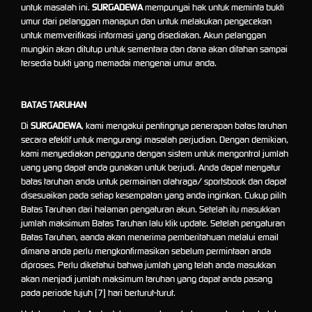
untuk masalah ini.
SURGADEWA
mempunyai hak untuk meminta bukti
umur dari pelanggan manapun dan untuk melakukan pengecekan
untuk memverifikasi informasi yang disediakan. Akun pelanggan
mungkin akan ditutup untuk sementara dan dana akan ditahan sampai
tersedia bukti yang memadai mengenai umur anda.
BATAS TARUHAN
Di
SURGADEWA
, kami mengakui pentingnya penerapan batas taruhan
secara efektif untuk mengurangi masalah perjudian. Dengan demikian,
kami menyediakan pengguna dengan sistem untuk mengontrol jumlah
uang yang dapat anda gunakan untuk berjudi. Anda dapat mengatur
batas taruhan anda untuk permainan olahraga/ sportsbook dan dapat
disesuaikan pada setiap kesempatan yang anda inginkan. Cukup pilih
Batas Taruhan dari halaman pengaturan akun. Setelah itu masukkan
jumlah maksimum Batas Taruhan lalu klik update. Setelah pengaturan
Batas Taruhan, aanda akan menerima pemberitahuan melalui email
dimana anda perlu mengkonfirmasikan sebelum permintaan anda
diproses. Perlu diketahui bahwa jumlah yang telah anda masukkan
akan menjadi jumlah maksimum taruhan yang dapat anda pasang
pada periode tujuh (7) hari berturut-turut.