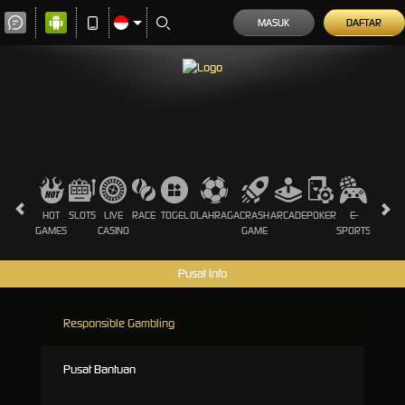
MASUK
DAFTAR
HOT
SLOTS
LIVE
RACE
TOGEL
OLAHRAGA
CRASH
ARCADE
POKER
E-
SABUN
GAMES
CASINO
GAME
SPORTS
AYAM
Pusat Info
Responsible Gambling
Pusat Bantuan