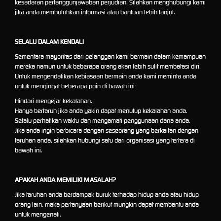
kesadaran pertanggunjawaban perjudian. Silahkan menghubungi kami
jika anda membutuhkan informasi atau bantuan lebih lanjut.
SELALU DALAM KENDALI
Sementara mayoritas dari pelanggan kami bermain dalam kemampuan
mereka namun untuk beberapa orang akan lebih sulit membatasi diri.
Untuk mengendalikan kebiasaan bermain anda kami meminta anda
untuk mengingat beberapa poin di bawah ini:
Hindari mengejar kekalahan.
Hanya bertaruh jika anda yakin dapat menutup kekalahan anda.
Selalu perhatikan waktu dan mengamati penggunaan dana anda.
Jika anda ingin berbicara dengan seseorang yang berkaitan dengan
taruhan anda, silahkan hubungi satu dari organisasi yang tertera di
bawah ini.
APAKAH ANDA MEMILIKI MASALAH?
Jika taruhan anda berdampak buruk terhadap hidup anda atau hidup
orang lain, maka pertanyaan berikut mungkin dapat membantu anda
untuk mengenali.