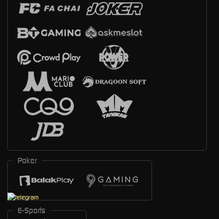
Poker
E-Sports