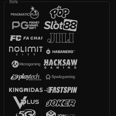
Slots