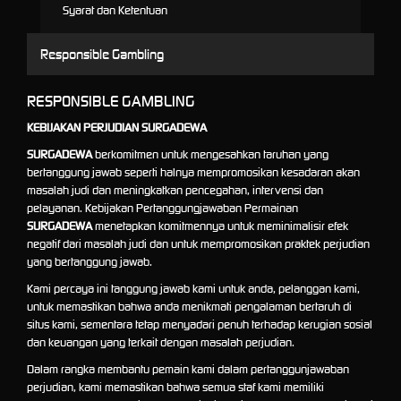
Syarat dan Ketentuan
Responsible Gambling
RESPONSIBLE GAMBLING
KEBIJAKAN PERJUDIAN SURGADEWA
SURGADEWA
berkomitmen untuk mengesahkan taruhan yang
bertanggung jawab seperti halnya mempromosikan kesadaran akan
masalah judi dan meningkatkan pencegahan, intervensi dan
pelayanan. Kebijakan Pertanggungjawaban Permainan
SURGADEWA
menetapkan komitmennya untuk meminimalisir efek
negatif dari masalah judi dan untuk mempromosikan praktek perjudian
yang bertanggung jawab.
Kami percaya ini tanggung jawab kami untuk anda, pelanggan kami,
untuk memastikan bahwa anda menikmati pengalaman bertaruh di
situs kami, sementara tetap menyadari penuh terhadap kerugian sosial
dan keuangan yang terkait dengan masalah perjudian.
Dalam rangka membantu pemain kami dalam pertanggunjawaban
perjudian, kami memastikan bahwa semua staf kami memiliki