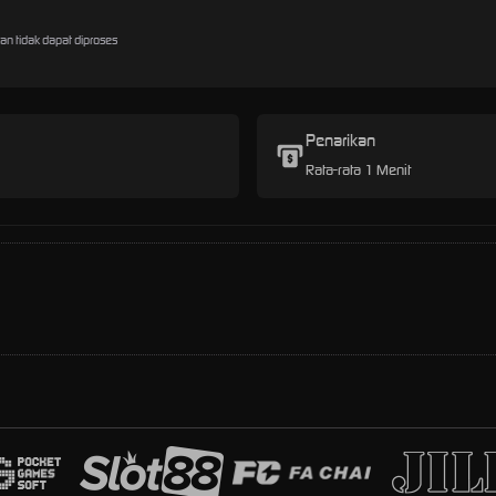
an tidak dapat diproses
Penarikan
Rata-rata 1 Menit