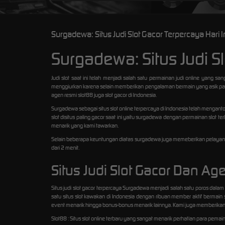
Surgadewa: Situs Judi Slot Gacor Terpercaya Hari 
Surgadewa: Situs Judi S
Judi slot saat ini telah menjadi salah satu permainan judi online yang san
menggiurkan karena selain memberikan pengalaman bermain yang asik para 
agen resmi slot88 juga slot gacor di Indonesia.
Surgadewa sebagai situs slot online terpercaya di Indonesia telah mengan
slot disitus paling gacor saat ini yaitu surgadewa dengan permainan slo
menarik yang kami tawarkan.
Selain beberapa keuntungan diatas surgadewa juga memeberikan pelayanan 
dari 2 menit.
Situs Judi Slot Gacor Dan Ag
Situs judi slot gacor terpercaya Surgadewa menjadi salah satu poros dalam
satu situs slot kawakan di Indonesia dengan ribuan member aktif bermain 
event menarik hingga bonus-bonus menarik lainnya. Kami juga memberikan be
Slot88 : Situs slot online terbaru yang sangat menarik perhatian para pem