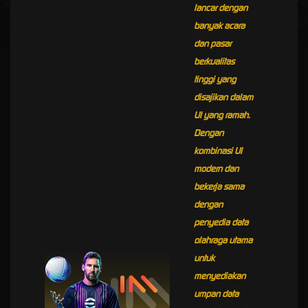
lancar dengan
banyak acara
dan pasar
berkualitas
tinggi yang
disajikan dalam
UI yang ramah.
Dengan
kombinasi UI
modern dan
bekerja sama
dengan
penyedia data
olahraga utama
untuk
menyediakan
umpan data