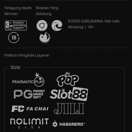
Tanggung Jawab
Browser Yang
Bermain
Didukung
©2026 SURGADEWA. Hak cipta
dilindungi | 18+
Platform Penyedia Layanan
Slots