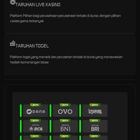
TARUHAN LIVE KASINO
Platform Pilihan bagi perusahaan-perusahaan terbaik di dunia, dengan pilihan
variasi game terbanyak
TARUHAN TOGEL
Platform togel yang menarik dari perusahan terbaik di dunia yang menawarkan
hadiah kemenangan besar