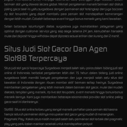
bermain slot yang diawasi secara global. Nikmati pengalaman menarik bermain slot disitus
paling gacor saat ini yaitu surgadewa dengan permainan slot terlengkap dan juga bocoran
rtp slot terupdate yang dapat membatu para pemain slot mendapatkan kemenangan
dengan lebih mudah. Cobalah beberapa event hingga bonus menarik yang kami tawarkan.
Selain beberapa keuntungan diatas surgadewa juga memeberikan pelayanan yang
optimal dengan customer service yang siap siaga selama 24 jam, kemudahan transaksi
mulai dari deposit hingga withdraw dapat diproses sesuai antrian dan kurang dari 2 menit.
Situs Judi Slot Gacor Dan Agen
Slot88 Terpercaya
Situs judi slot gacor terpercaya Surgadewa menjadi salah satu poros dalam bidang judi slot
online di Indonesia, berbekal pengalaman lebih dari 15 tahun dalam bidang judi online
surgadewa telah memiliki banyak pengalaman dan juga menjadi salah satu situs slot
kawakan di Indonesia dengan ribuan member aktif bermain setiap harinya. Surgadewa
memberikan pengalaman yang lebih menarik dalam bermain slot gacor, mulai dari mudah
diakses, tampilan yang menarik, rtp live slot terupdate, event menarik hingga bonus-bonus
menarik lainnya. Kami juga memberikan beberapa rekomendasi provider slot online paling
gacor saat ini diantaranya :
Slot88 : Situs slot online terbaru yang sangat menarik perhatian para pemain slot karena
hampir seluruh permainan slotnya merupakan slot gacor yang mudah di menangkan.
Pragmatic Play : Kakek zeus masih menjadi salah satu permainan slot terbaik dari pragmatic
play yang perlu kalian mainkan sesekali untuk mendapatkan jackpot.