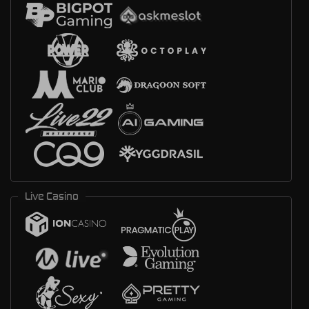
Live Casino