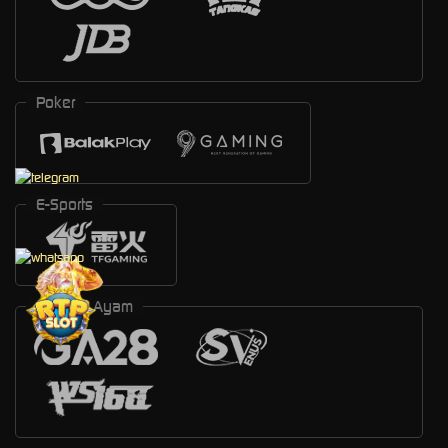
Poker
E-Sports
Sabung Ayam