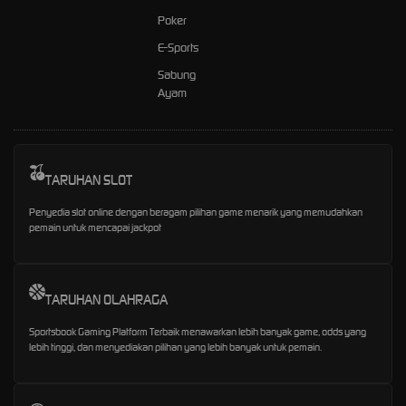
Poker
E-Sports
Sabung
Ayam
TARUHAN SLOT
Penyedia slot online dengan beragam pilihan game menarik yang memudahkan
pemain untuk mencapai jackpot
TARUHAN OLAHRAGA
Sportsbook Gaming Platform Terbaik menawarkan lebih banyak game, odds yang
lebih tinggi, dan menyediakan pilihan yang lebih banyak untuk pemain.