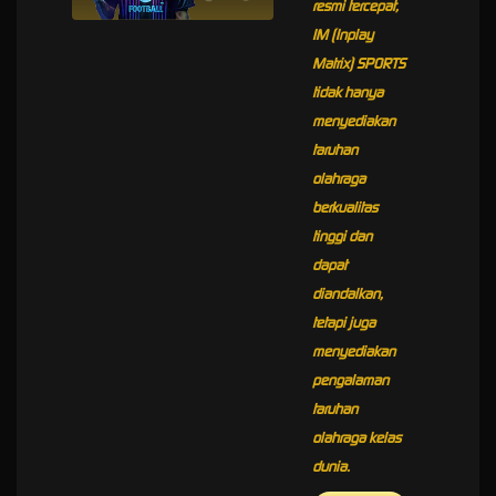
resmi tercepat,
IM (Inplay
Matrix) SPORTS
tidak hanya
menyediakan
taruhan
olahraga
berkualitas
tinggi dan
dapat
diandalkan,
tetapi juga
menyediakan
pengalaman
taruhan
olahraga kelas
dunia.