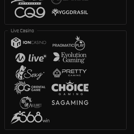
Live Casino