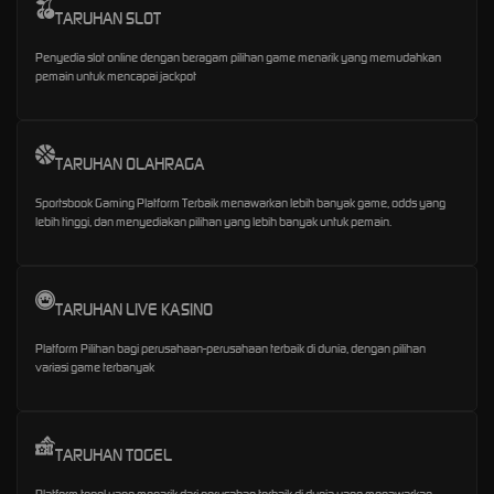
TARUHAN SLOT
Penyedia slot online dengan beragam pilihan game menarik yang memudahkan
pemain untuk mencapai jackpot
TARUHAN OLAHRAGA
Sportsbook Gaming Platform Terbaik menawarkan lebih banyak game, odds yang
lebih tinggi, dan menyediakan pilihan yang lebih banyak untuk pemain.
TARUHAN LIVE KASINO
Platform Pilihan bagi perusahaan-perusahaan terbaik di dunia, dengan pilihan
variasi game terbanyak
TARUHAN TOGEL
Platform togel yang menarik dari perusahan terbaik di dunia yang menawarkan