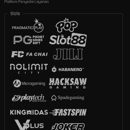
Platform Penyedia Layanan
Slots