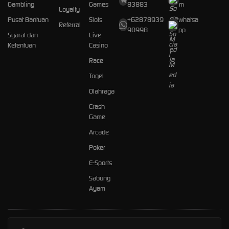
Gambling
Games
83883
m
Loyalty
Pusat Bantuan
Slots
+62878939
whatsa
Referral
90998
pp
Syarat dan
Live
Ketentuan
Casino
Race
Togel
Olahraga
Crash
Game
Arcade
Poker
E-Sports
Sabung
Ayam