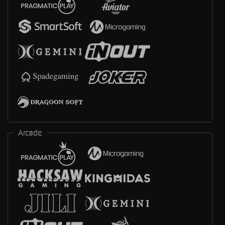
Arcade