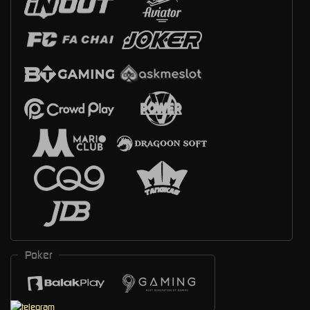
Poker