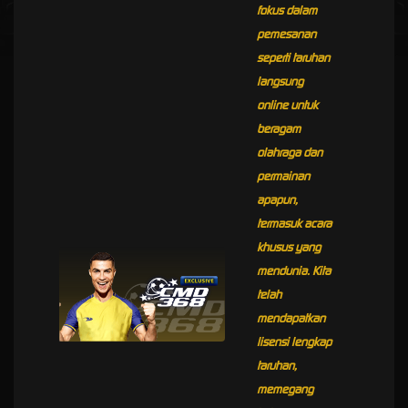
fokus dalam
pemesanan
seperti taruhan
langsung
online untuk
beragam
olahraga dan
permainan
apapun,
termasuk acara
khusus yang
mendunia. Kita
telah
mendapatkan
lisensi lengkap
taruhan,
memegang