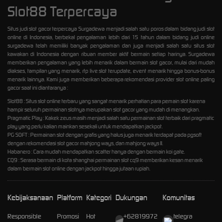
Slot88 Terpercaya
Situs judi slot gacor terpercaya Surgadewa menjadi salah satu poros dalam bidang judi slot
online di Indonesia, berbekal pengalaman lebih dari 15 tahun dalam bidang judi online
surgadewa telah memiliki banyak pengalaman dan juga menjadi salah satu situs slot
kawakan di Indonesia dengan ribuan member aktif bermain setiap harinya. Surgadewa
memberikan pengalaman yang lebih menarik dalam bermain slot gacor, mulai dari mudah
diakses, tampilan yang menarik, rtp live slot terupdate, event menarik hingga bonus-bonus
menarik lainnya. Kami juga memberikan beberapa rekomendasi provider slot online paling
gacor saat ini diantaranya :
Slot88 : Situs slot online terbaru yang sangat menarik perhatian para pemain slot karena
hampir seluruh permainan slotnya merupakan slot gacor yang mudah di menangkan.
Pragmatic Play : Kakek zeus masih menjadi salah satu permainan slot terbaik dari pragmatic
play yang perlu kalian mainkan sesekali untuk mendapatkan jackpot.
PG SOFT : Permainan slot dengan grafis yang halus juga menarik terdapat pada pgsoft
dengan rekomendasi slot gacor mahjong ways, dan mahjong ways II.
Habanero : Cara mudah mendapatkan scatter hanya dengan bermain koi gate.
CQ9 : Serasa bermain di kota shanghai permainan slot cq9 memberikan kesan menarik
dalam bermain slot online dengan jackpot hingga jutaan rupiah.
Kebijaksanaan
Platform
Kategori
Dukungan
Komunitas
Responsible
Promosi
Hot
+62819972
telegra