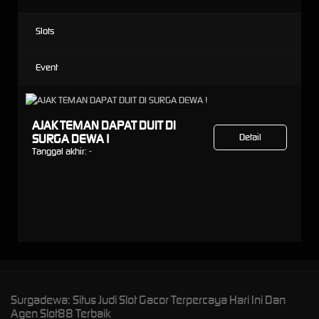
Slots
Event
AJAK TEMAN DAPAT DUIT DI
SURGA DEWA !
Detail
Tanggal akhir:
-
Surgadewa: Situs Judi Slot Gacor Terpercaya Hari Ini Dan
Agen Slot88 Terbaik