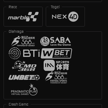
Race
Togel
Olahraga
Crash Game