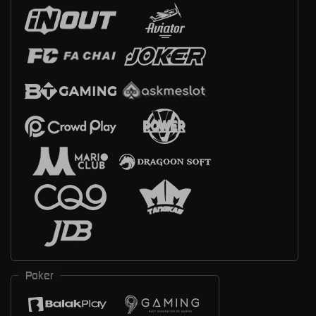
Poker