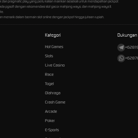
k dari pragmatic play yang perlu kalian mainkan sesekali untuk mendapatkan jackpot.
pada pgsoft dengan rekomendasi slot gacor mahjong ways, dan mahjong ways II.
te.
n menarik dalam bermain slot online dengan jackpot hingga jutaan rupiah.
Kategori
Dukungan
Hot Games
+6281
Slots
+6287
Live Casino
Race
Togel
Olahraga
Crash Game
Arcade
Poker
E-Sports