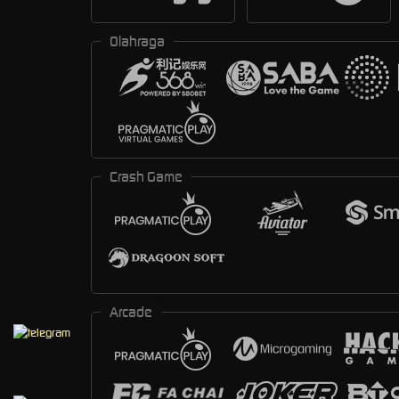
Olahraga
Crash Game
Arcade