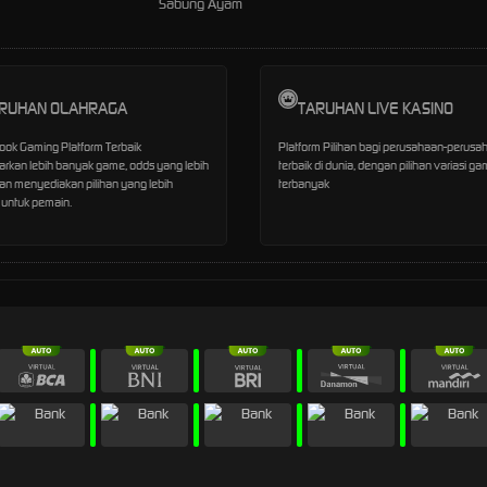
Sabung Ayam
RUHAN OLAHRAGA
TARUHAN LIVE KASINO
ook Gaming Platform Terbaik
Platform Pilihan bagi perusahaan-perusa
kan lebih banyak game, odds yang lebih
terbaik di dunia, dengan pilihan variasi g
 dan menyediakan pilihan yang lebih
terbanyak
untuk pemain.