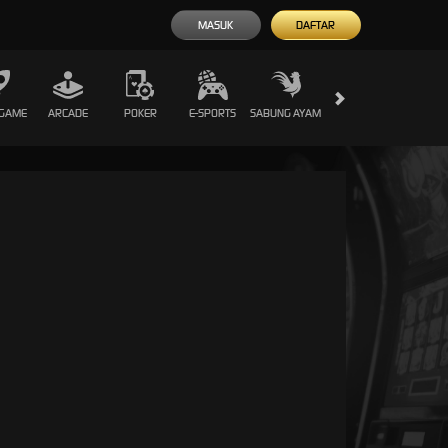
MASUK
DAFTAR
 GAME
ARCADE
POKER
E-SPORTS
SABUNG AYAM
PROMOSI