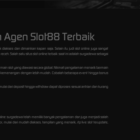
n Agen Slot88 Terbaik
k diakses dan dimainkan kapan saja. Selain itu judi slot online juga sangat
. Salah satu situs slot online terbaik saat ini adalah surgadewa sebagai
rmain slot yang diawasi secara global. Nikmati pengalaman menarik bermain
atkan kemenangan dengan lebih mudah. Cobalah beberapa event hingga bonus
ai dari deposit hingga withdraw dapat diproses sesuai antrian dan kurang
i online surgadewa telah memiliki banyak pengalaman dan juga menjadi salah
mulai dari mudah diakses, tampilan yang menarik, rtp live slot terupdate,