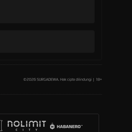
©2026 SURGADEWA. Hak cipta dilindungi | 18+